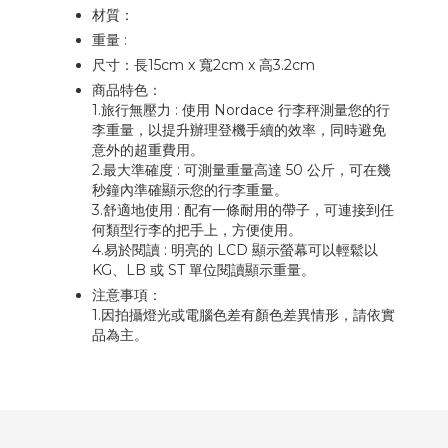
材質：
重量 :
尺寸：長15cm x 寬2cm x 高3.2cm
商品特色：
1.旅行無壓力 : 使用 Nordace 行李秤測量您的行
李重量，以提升辦理登機手續的效率，同時避免
意外的超重費用。
2.最大準確度 : 可測量重量高達 50 公斤，可在幾
秒鐘內準確顯示您的行李重量。
3.舒適地使用 : 配有一條耐用的帶子，可連接到任
何類型行李的把手上，方便使用。
4.易於閱讀 : 明亮的 LCD 顯示螢幕可以輕鬆以
KG、LB 或 ST 單位閱讀顯示重量。
注意事項：
1.因拍攝燈光或電腦色差有顏色差異情形，請依實
品為主。