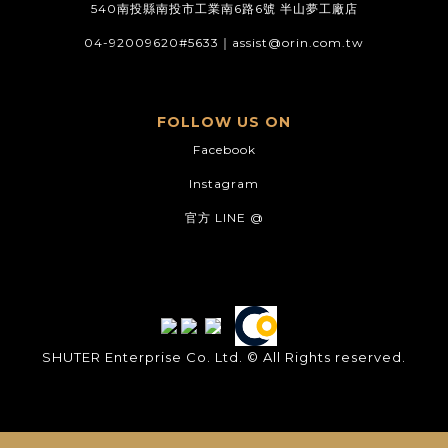
540南投縣南投市工業南6路6號 半山夢工廠店
04-92009620#5633｜
assist@orin.com.tw
FOLLOW US ON
Facebook
Instagram
官方 LINE @
SHUTER Enterprise Co. Ltd. © All Rights reserved.