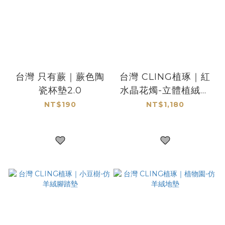
台灣 只有蕨｜蕨色陶
台灣 CLING植琢｜紅
瓷杯墊2.0
水晶花燭-立體植絨地
墊
NT$190
NT$1,180