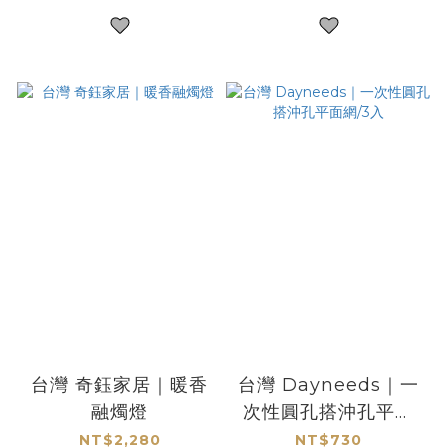
台灣 奇鈺家居｜暖香
台灣 Dayneeds｜一
融燭燈
次性圓孔搭沖孔平面
網/3入
NT$2,280
NT$730