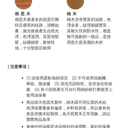
相思木
柚木
相思木最著名的就是它獨
柚木含有豐富的油脂，色
特且優美的紋路，清晰如
澤金黃，紋理細膩豐富，
畫，拋光後會產生自然光
其耐久性與防水性，都是
澤，色澤溫潤。其質地堅
無可挑剔的一级品，是使
硬，結構細密，耐候性
用愈久愈美麗的木材
強，十分堅固且耐用
｜注意事項｜
(1) 請使用柔軟海綿清洗 (2) 不可使用洗碗機、
烤箱、微波爐 (3) 清洗完請晾乾、並存放在乾燥
處 (4) 有小刮痕產生可自行用細砂紙打磨後塗上
食用油保養
商品採天然原木製作，樹木因不同位置的木紋、
色澤或重量會有偏差，木料有拼接，所以會有色
差及些微木紋裂痕，為天然實木正常現象，請以
實際商品為準
食物中的油脂是木頭很好的滋潤劑，最好的保養