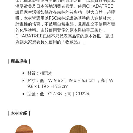
出比機器製作更有生命力的原木器皿，溫潤質樸的質感
深受歐美及日本等地消費者喜愛。使用CHABATREE
讓居家生活猶如徜徉在森林的芬多精，與大自然一起呼
吸，木材皆選用以FSC森林認證為基準的人造植林木，
計畫性的培育，不破壞自然生態，且產品全不使用有毒
的化學塗料。由於使用奢侈的原木與純手工製作，
CHABATREE已經不只代表高品質的原木器皿，更成
為讓大家想要長久使用的「收藏品」！
｜商品規格｜
材質：相思木
尺寸：低｜W 9.6 x L 19 x H 5.3 cm ；高｜W
9.6 x L 19 x H 7.5 cm
型號：低｜CU238 ；高｜CU224
｜木材介紹｜