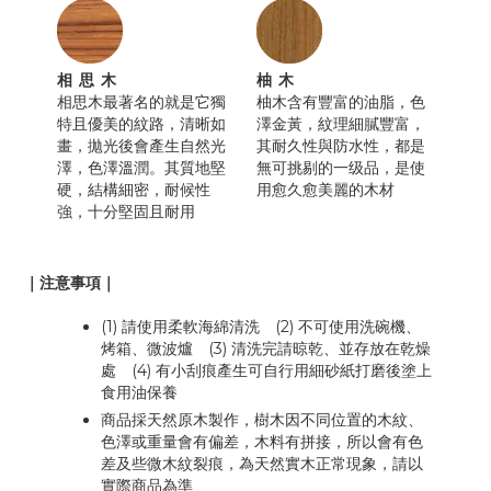
相思木
柚木
相思木最著名的就是它獨
柚木含有豐富的油脂，色
特且優美的紋路，清晰如
澤金黃，紋理細膩豐富，
畫，拋光後會產生自然光
其耐久性與防水性，都是
澤，色澤溫潤。其質地堅
無可挑剔的一级品，是使
硬，結構細密，耐候性
用愈久愈美麗的木材
強，十分堅固且耐用
｜注意事項｜
(1) 請使用柔軟海綿清洗 (2) 不可使用洗碗機、
烤箱、微波爐 (3) 清洗完請晾乾、並存放在乾燥
處 (4) 有小刮痕產生可自行用細砂紙打磨後塗上
食用油保養
商品採天然原木製作，樹木因不同位置的木紋、
色澤或重量會有偏差，木料有拼接，所以會有色
差及些微木紋裂痕，為天然實木正常現象，請以
實際商品為準