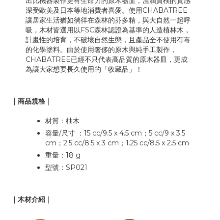
出比機器製作更有生命力的原木器皿，溫潤質樸的質感
深受歐美及日本等地消費者喜愛。使用CHABATREE
讓居家生活猶如徜徉在森林的芬多精，與大自然一起呼
吸，木材皆選用以FSC森林認證為基準的人造植林木，
計畫性的培育，不破壞自然生態，且產品全不使用有毒
的化學塗料。由於使用奢侈的原木與純手工製作，
CHABATREE已經不只代表高品質的原木器皿，更成
為讓大家想要長久使用的「收藏品」！
｜商品規格｜
材質：柚木
容量/尺寸 ：15 cc/9.5 x 4.5 cm；5 cc/9 x 3.5
cm；2.5 cc/8.5 x 3 cm；1.25 cc/8.5 x 2.5 cm
重量：18 g
型號：SP021
｜木材介紹｜