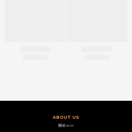
ABOUT US
關於orin