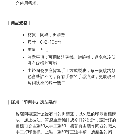
合使用需求。
｜商品規格｜
材質：陶磁，田清窯
尺寸：6×2×10cm
重量：30g
注意事項：可用於洗碗機、烘碗機，避免急冷低
溫有破損的可能
由於陶瓷筷座皆為手工方式製成，每一款紋路顏
色會些許不同，保有手作的手感痕跡，更展現出
每個筷座的獨一無二
｜採用『印判手』技法製作｜
餐碗與盤設計是從有田的田清窯，以久遠的印章圖樣構
成，加上技法、質感重新編排成今日的設計，設計好的
圖樣再交由刻印人手工刻印，接著再由製作陶器的職人
手工打印圖樣、上釉、刻印等三道手續，所產生的獨一