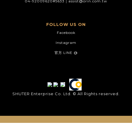
04-92009620#5633｜
assist@orin.com.tw
FOLLOW US ON
Facebook
Instagram
官方 LINE @
SHUTER Enterprise Co. Ltd. © All Rights reserved.
立即購買