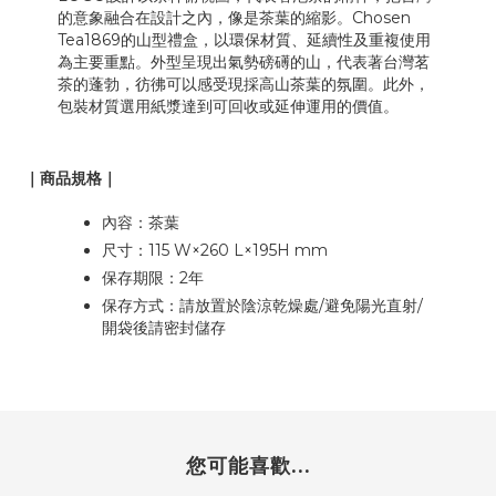
的意象融合在設計之內，像是茶葉的縮影。Chosen
Tea1869的山型禮盒，以環保材質、延續性及重複使用
為主要重點。外型呈現出氣勢磅礡的山，代表著台灣茗
茶的蓬勃，彷彿可以感受現採高山茶葉的氛圍。此外，
包裝材質選用紙漿達到可回收或延伸運用的價值。
｜商品規格｜
內容：茶葉
尺寸：115 W×260 L×195H mm
保存期限：2年
保存方式：請放置於陰涼乾燥處/避免陽光直射/
開袋後請密封儲存
您可能喜歡...