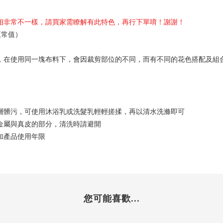
相非常不一樣，請買家需瞭解有此特色，再行下單唷！謝謝！
為正常值）
，在使用同一塊布料下，會因裁剪部位的不同，而有不同的花色搭配及組
層髒污，可使用沐浴乳或洗髮乳輕輕搓揉，再以清水洗滌即可
金屬與真皮的部分，清洗時請避開
加產品使用年限
您可能喜歡...