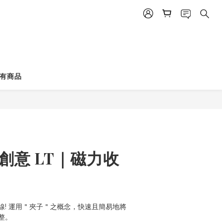
立即購買
有商品
創意 LT｜磁力收
線! 運用＂夾子＂之概念，快速且簡易地將
整。