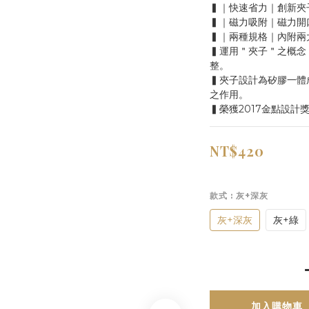
▍｜快速省力｜創新夾
▍｜磁力吸附｜磁力開
▍｜兩種規格｜內附兩
▍運用＂夾子＂之概念
整。
▍夾子設計為矽膠一體
之作用。
▍榮獲2017金點設計
NT$420
款式
: 灰+深灰
灰+深灰
灰+綠
加入購物車