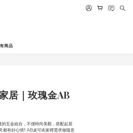
立即購買
有商品
鈺家居｜玫瑰金AB
鍍的五金組合，不僅時尚美觀，搭配起居
都有好心情!! AB桌可依家裡需求做隨意