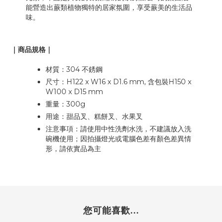
能營造出蕨類植物獨特的居家氛圍，享受蕨美的生活品
味。
｜商品規格｜
材質：304 不銹鋼
尺寸：H122 x W16 x D1.6 mm, 含包裝H150 x
W100 x D15 mm
重量：300g
用途：甜品叉、糕餅叉、水果叉
注意事項：請使用中性洗劑水洗，不建議放入洗
碗機使用；因拍攝燈光或電腦色差有顏色差異情
形，請依實品為主
您可能喜歡...