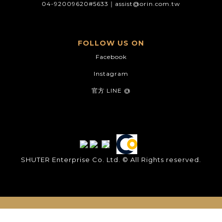
04-92009620#5633｜
assist@orin.com.tw
FOLLOW US ON
Facebook
Instagram
官方 LINE @
SHUTER Enterprise Co. Ltd. © All Rights reserved.
立即購買