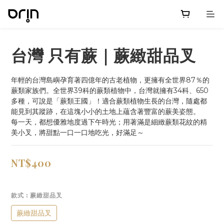
台灣 只有蕨｜蕨緻甜品叉
年輕的台灣島嶼孕育著四億年的古老植物，更擁有全世界87％的
蕨類家族們。全世界39科的蕨類植物中，台灣就擁有34科、650
多種，可說是「蕨類王國」！適合蕨類植物生長的台灣，隨處都
能見到其蹤跡，在這塊小小的土地上蘊含著豐富的蕨美姿態。
每一天，都想優雅地度過下午時光；用著滿是細緻蕨類花紋的精
美小叉，將甜點一口一口地吃光，好滿足～
NT$400
款式
: 蕨緻甜品叉
蕨緻甜品叉