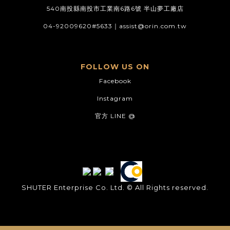
540南投縣南投市工業南6路6號 半山夢工廠店
04-92009620#5633｜
assist@orin.com.tw
FOLLOW US ON
Facebook
Instagram
官方 LINE @
SHUTER Enterprise Co. Ltd. © All Rights reserved.