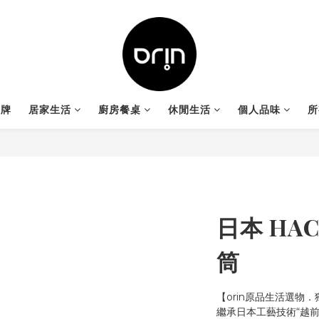
品牌
居家生活
廚房餐桌
休閒生活
個人品味
所
日本 HA
筒
【orin原品生活選物
繼承日本工藝技術“越前