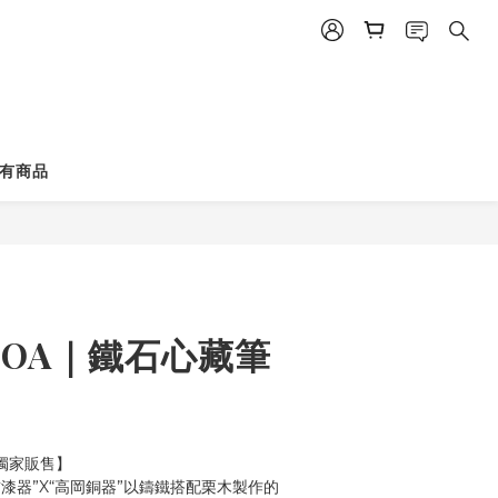
有商品
立即購買
COA｜鐵石心藏筆
．獨家販售】
漆器”X“高岡銅器”以鑄鐵搭配栗木製作的