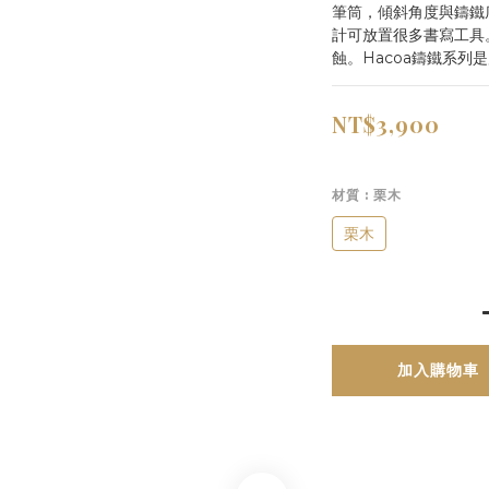
筆筒，傾斜角度與鑄鐵
計可放置很多書寫工具
蝕。Hacoa鑄鐵系列
NT$3,900
材質
: 栗木
栗木
加入購物車