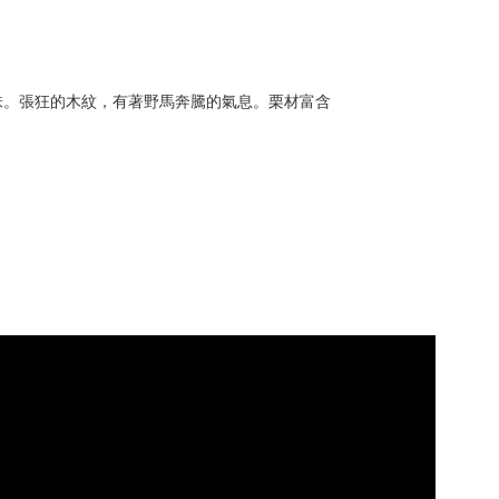
味。張狂的木紋，有著野馬奔騰的氣息。栗材富含