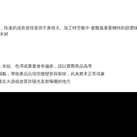
 ，快速的成長使得直徑不會很大。加工時空氣中 會飄逸著栗獨特的甜澀
的木材
，木紋、色澤或重量會有偏差，請以實際商品為準
濕氣，導致產品出現些微變形與裂痕，此為實木正常現象
接近火源或放置於陽光直射曝曬的地方