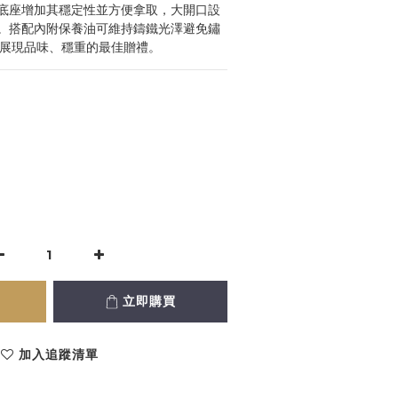
底座增加其穩定性並方便拿取，大開口設
。搭配內附保養油可維持鑄鐵光澤避免鏽
是展現品味、穩重的最佳贈禮。
立即購買
加入追蹤清單