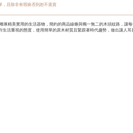
單，且除非有瑕疵否則恕不退貨
手工雕琢精美實用的生活器物，簡約的商品線條與獨一無二的木頭紋路，讓
對生活重視的態度，使用簡單的原木材質且緊跟著時代趨勢，做出讓人耳