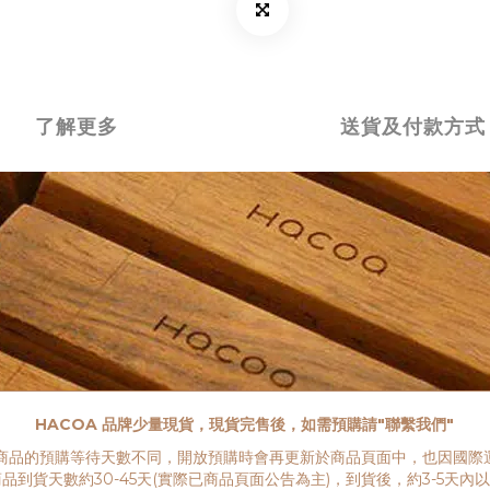
了解更多
送貨及付款方式
HACOA 品牌少量現貨，現貨完售後，如需預購請"聯繫我們"
商品的預購等待天數不同，開放預購時會再更新於商品頁面中，也因國際運
到貨天數約30-45天(實際已商品頁面公告為主)，到貨後，約3-5天內以