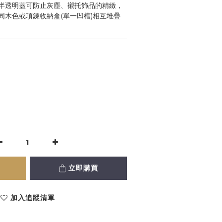
半透明蓋可防止灰塵、襯托飾品的精緻，
同木色或項鍊收納盒(單一凹槽)相互堆疊
立即購買
加入追蹤清單