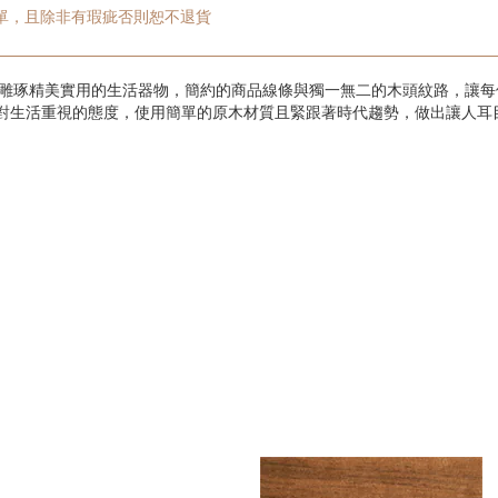
單，且除非有瑕疵否則恕不退貨
手工雕琢精美實用的生活器物，簡約的商品線條與獨一無二的木頭紋路，讓
對生活重視的態度，使用簡單的原木材質且緊跟著時代趨勢，做出讓人耳