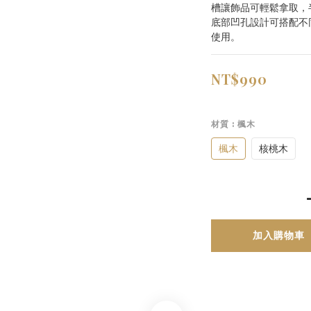
槽讓飾品可輕鬆拿取，
底部凹孔設計可搭配不
使用。
NT$990
材質
: 楓木
楓木
核桃木
加入購物車