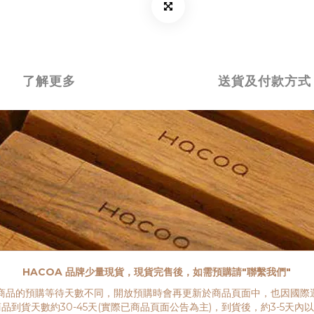
了解更多
送貨及付款方式
HACOA 品牌少量現貨，現貨完售後，如需預購請"聯繫我們"
商品的預購等待天數不同，開放預購時會再更新於商品頁面中，也因國際運
到貨天數約30-45天(實際已商品頁面公告為主)，到貨後，約3-5天內以