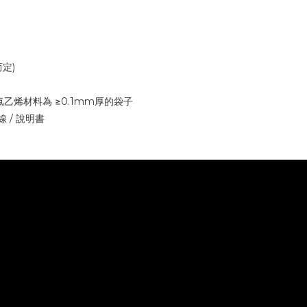
定)
烯 氯乙烯材料為 ≥0.1mm厚的袋子
線 / 說明書