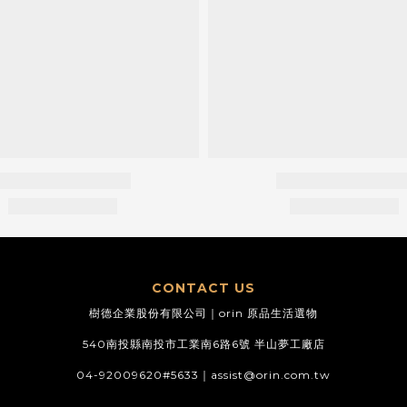
CONTACT US
樹德企業股份有限公司｜orin 原品生活選物
540南投縣南投市工業南6路6號 半山夢工廠店
04-92009620#5633｜
assist@orin.com.tw