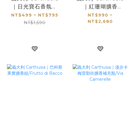
｜日光寶石香氛蠟
｜紅珊瑚擴香
燭/Gemme di
組/Corallium
NT$499 ~ NT$795
NT$990 ~
NT$2,680
Sole-微瑕良品5折
NT$1,590
出清-售出不退