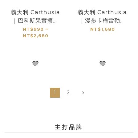
義大利 Carthusia
義大利 Carthusia
｜巴科斯果實擴香
｜漫步卡梅雷勒街
組/Frutto di
擴香補充瓶/Via
NT$990 ~
NT$1,680
NT$2,680
Bacco
Camerelle
1
2
主打品牌